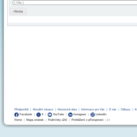
Hledat
Předpovědi
|
Aktuální situace
|
Historická data
|
Informace pro Vás
|
O nás
|
Odkazy
|
K
Facebook
|
X
|
YouTube
|
Instagram
|
LinkedIn
Home
|
Mapa stránek
|
Podmínky užití
|
Prohlášení o přístupnosti
| 1A