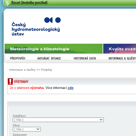
ČESKÝ HYDROMETEOROLOGICKÝ ÚSTAV
PŘEDPOVĚDI
AKTUÁLNÍ SITUACE
HISTORICKÁ DATA
INFORMACE A SLUŽ
. Informace a služby >> Projekty
ZOBRAZENI VYSTRAH
Je v platnosti
výstraha
.
Více informací
zde
.
Oddělení
Obor
Zadavatel