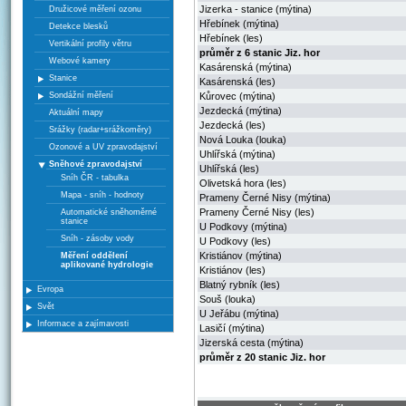
Jizerka - stanice (mýtina)
Družicové měření ozonu
Hřebínek (mýtina)
Detekce blesků
Hřebínek (les)
Vertikální profily větru
průměr z 6 stanic Jiz. hor
Webové kamery
Kasárenská (mýtina)
Stanice
Kasárenská (les)
Sondážní měření
Kůrovec (mýtina)
Jezdecká (mýtina)
Aktuální mapy
Jezdecká (les)
Srážky (radar+srážkoměry)
Nová Louka (louka)
Ozonové a UV zpravodajství
Uhlířská (mýtina)
Sněhové zpravodajství
Uhlířská (les)
Sníh ČR - tabulka
Olivetská hora (les)
Mapa - sníh - hodnoty
Prameny Černé Nisy (mýtina)
Prameny Černé Nisy (les)
Automatické sněhoměrné
stanice
U Podkovy (mýtina)
Sníh - zásoby vody
U Podkovy (les)
Kristiánov (mýtina)
Měření oddělení
aplikované hydrologie
Kristiánov (les)
Blatný rybník (les)
Evropa
Souš (louka)
Svět
U Jeřábu (mýtina)
Informace a zajímavosti
Lasičí (mýtina)
Jizerská cesta (mýtina)
průměr z 20 stanic Jiz. hor