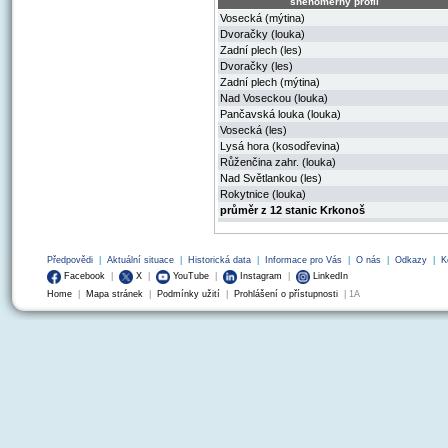
sněhoměrný profil
Vosecká (mýtina)
Dvoračky (louka)
Zadní plech (les)
Dvoračky (les)
Zadní plech (mýtina)
Nad Voseckou (louka)
Pančavská louka (louka)
Vosecká (les)
Lysá hora (kosodřevina)
Růženčina zahr. (louka)
Nad Světlankou (les)
Rokytnice (louka)
průměr z 12 stanic Krkonoš
Předpovědi
|
Aktuální situace
|
Historická data
|
Informace pro Vás
|
O nás
|
Odkazy
|
K
Facebook
|
X
|
YouTube
|
Instagram
|
LinkedIn
Home
|
Mapa stránek
|
Podmínky užití
|
Prohlášení o přístupnosti
| 1A