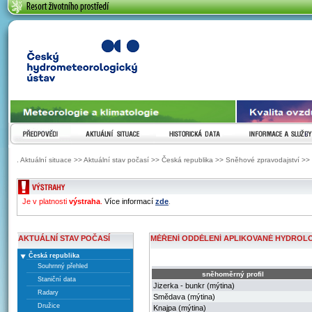
ČESKÝ HYDROMETEOROLOGICKÝ ÚSTAV
PŘEDPOVĚDI
AKTUÁLNÍ SITUACE
HISTORICKÁ DATA
INFORMACE A SLUŽ
. Aktuální situace >> Aktuální stav počasí >> Česká republika >> Sněhové zpravodajství >>
ZOBRAZENI VYSTRAH
Je v platnosti
výstraha
.
Více informací
zde
.
AKTUÁLNÍ STAV POČASÍ
MĚŘENÍ ODDĚLENÍ APLIKOVANÉ HYDROL
Česká republika
Souhrnný přehled
sněhoměrný profil
Staniční data
Jizerka - bunkr (mýtina)
Radary
Smědava (mýtina)
Družice
Knajpa (mýtina)