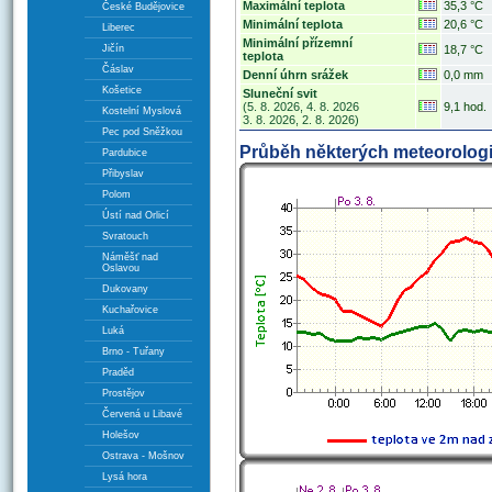
Maximální teplota
35,3 °C
České Budějovice
Minimální teplota
20,6 °C
Liberec
Minimální přízemní
Jičín
18,7 °C
teplota
Čáslav
Denní úhrn srážek
0,0 mm
Košetice
Sluneční svit
(5. 8. 2026, 4. 8. 2026
9,1 hod.
Kostelní Myslová
3. 8. 2026, 2. 8. 2026)
Pec pod Sněžkou
Průběh některých meteorologi
Pardubice
Přibyslav
Polom
Ústí nad Orlicí
Svratouch
Náměšť nad
Oslavou
Dukovany
Kuchařovice
Luká
Brno - Tuřany
Praděd
Prostějov
Červená u Libavé
Holešov
Ostrava - Mošnov
Lysá hora