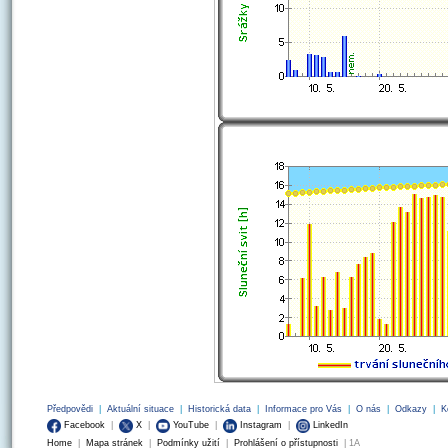
Předpovědi
|
Aktuální situace
|
Historická data
|
Informace pro Vás
|
O nás
|
Odkazy
|
K
Facebook
|
X
|
YouTube
|
Instagram
|
LinkedIn
Home
|
Mapa stránek
|
Podmínky užití
|
Prohlášení o přístupnosti
| 1A