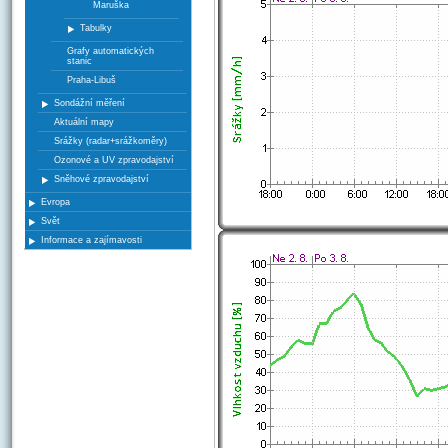
Maruška
Tabulky
Grafy automatických
stanic
Praha-Libuš
Sondážní měření
Aktuální mapy
Srážky (radar+srážkoměry)
Ozonové a UV zpravodajství
Sněhové zpravodajství
Evropa
Svět
Informace a zajímavosti