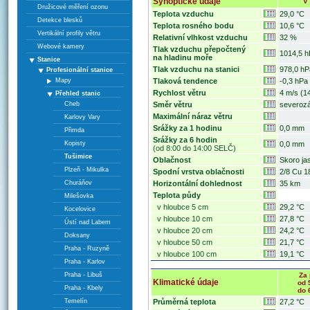
Synoptické údaje
V
Družicové měření ozonu
Teplota vzduchu
29,0 °C
Detekce blesků
Teplota rosného bodu
10,6 °C
Vertikální profily větru
Relativní vlhkost vzduchu
32 %
Webové kamery
Tlak vzduchu přepočtený
1014,5 h
na hladinu moře
Stanice
Tlak vzduchu na stanici
978,0 hP
Profesionální stanice
Mapy
Tlaková tendence
-0,3 hPa
Rychlost větru
4 m/s (1
Přehled stanic
Cheb
Směr větru
severozá
Maximální náraz větru
Karlovy Vary
Srážky za 1 hodinu
0,0 mm
Přimda
Srážky za 6 hodin
Kopisty
0,0 mm
(od 8:00 do 14:00 SELČ)
Tušimice
Oblačnost
Skoro ja
Plzeň - Mikulka
Spodní vrstva oblačnosti
2/8 Cu 1
Churáňov
Horizontální dohlednost
35 km
Teplota půdy
Milešovka
v hloubce 5 cm
29,2 °C
Kocelovice
v hloubce 10 cm
27,8 °C
Ústí nad Labem
v hloubce 20 cm
24,2 °C
Doksany
v hloubce 50 cm
21,7 °C
Praha - Ruzyně
v hloubce 100 cm
19,1 °C
Praha - Karlov
Praha - Libuš
Za 
Klimatické údaje
od 
Praha - Kbely
do 
Temelín
Průměrná teplota
27,2 °C