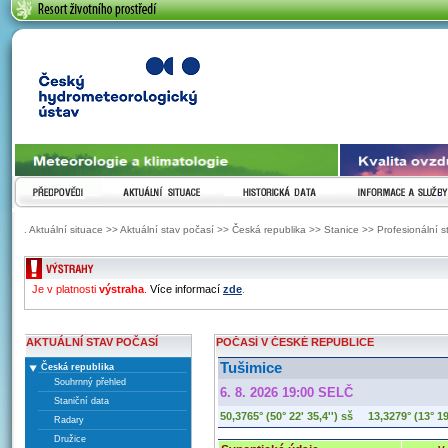
ČESKÝ HYDROMETEOROLOGICKÝ ÚSTAV
PŘEDPOVĚDI
AKTUÁLNÍ SITUACE
HISTORICKÁ DATA
INFORMACE A SLUŽ
. Aktuální situace >> Aktuální stav počasí >> Česká republika >> Stanice >> Profesionální 
ZOBRAZENI VYSTRAH
Je v platnosti
výstraha
.
Více informací
zde
.
AKTUÁLNÍ STAV POČASÍ
POČASÍ V ČESKÉ REPUBLICE
Tušimice
Česká republika
Souhrnný přehled
6. 8. 2026 19:00 SELČ
Staniční data
50,3765° (50° 22' 35,4'') sš 13,3279° (13° 1
Radary
Družice