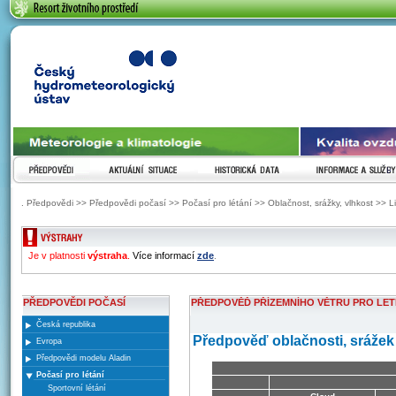
ČESKÝ HYDROMETEOROLOGICKÝ ÚSTAV
PŘEDPOVĚDI
AKTUÁLNÍ SITUACE
HISTORICKÁ DATA
INFORMACE A SLUŽ
. Předpovědi >> Předpovědi počasí >> Počasí pro létání >> Oblačnost, srážky, vlhkost >> L
ZOBRAZENI VYSTRAH
Je v platnosti
výstraha
.
Více informací
zde
.
PŘEDPOVĚDI POČASÍ
PŘEDPOVĚĎ PŘÍZEMNÍHO VĚTRU PRO LETI
Česká republika
Předpověď oblačnosti, srážek a
Evropa
Předpovědi modelu Aladin
Počasí pro létání
Sportovní létání