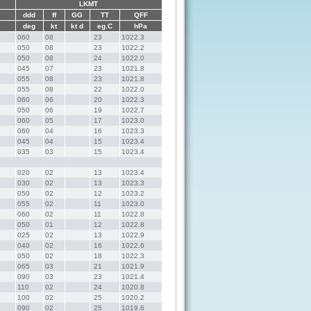
LKMT
ddd
ff
GG
TT
QFF
deg
kt
kt d
eg.C
hPa
060 
08 
 23  
1022.3
050 
08 
 23  
1022.2
050 
08 
 24  
1022.0
045 
07 
 23  
1021.8
055 
08 
 23  
1021.8
055 
08 
 22  
1022.0
060 
06 
 20  
1022.3
050 
06 
 19  
1022.7
060 
05 
 17  
1023.0
060 
04 
 16  
1023.3
045 
04 
 15  
1023.4
035 
03 
 15  
1023.4
020 
02 
 13  
1023.4
030 
02 
 13  
1023.3
050 
02 
 12  
1023.2
055 
02 
 11  
1023.0
060 
02 
 11  
1022.8
050 
01 
 12  
1022.8
025 
02 
 13  
1022.9
040 
02 
 16  
1022.6
050 
02 
 18  
1022.3
065 
03 
 21  
1021.9
090 
03 
 23  
1021.4
110 
02 
 24  
1020.8
100 
02 
 25  
1020.2
090 
02 
 25  
1019.6