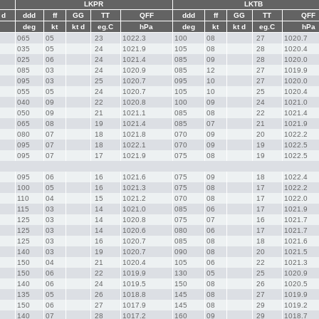
LKPR
LKTB
 d
ddd
ff
GG
TT
QFF
ddd
ff
GG
TT
QFF
deg
kt
kt d
eg.C
hPa
deg
kt
kt d
eg.C
hPa
065 
05 
 23  
1022.3   
100 
08 
 27  
1020.7   
035 
05 
 24  
1021.9   
105 
08 
 28  
1020.4   
025 
06 
 24  
1021.4   
085 
09 
 28  
1020.0   
085 
03 
 24  
1020.9   
085 
12 
 27  
1019.9   
095 
03 
 25  
1020.7   
095 
10 
 27  
1020.0   
055 
05 
 24  
1020.7   
105 
10 
 25  
1020.4   
040 
09 
 22  
1020.8   
100 
09 
 24  
1021.0   
050 
09 
 21  
1021.1   
085 
08 
 22  
1021.4   
065 
08 
 19  
1021.4   
085 
07 
 21  
1021.9   
080 
07 
 18  
1021.8   
070 
09 
 20  
1022.2   
095 
07 
 18  
1022.1   
070 
09 
 19  
1022.5   
095 
07 
 17  
1021.9   
075 
08 
 19  
1022.5   
095 
06 
 16  
1021.6   
075 
09 
 18  
1022.4   
100 
05 
 16  
1021.3   
075 
08 
 17  
1022.2   
110 
04 
 15  
1021.2   
070 
08 
 17  
1022.0   
115 
03 
 14  
1021.0   
085 
06 
 17  
1021.9   
125 
03 
 14  
1020.8   
075 
07 
 16  
1021.7   
125 
03 
 14  
1020.6   
080 
06 
 17  
1021.7   
125 
03 
 16  
1020.7   
085 
08 
 18  
1021.6   
140 
03 
 19  
1020.7   
090 
08 
 20  
1021.5   
150 
04 
 21  
1020.4   
105 
06 
 22  
1021.3   
150 
06 
 22  
1019.9   
130 
05 
 25  
1020.9   
140 
06 
 24  
1019.5   
150 
08 
 26  
1020.5   
135 
05 
 26  
1018.8   
145 
08 
 27  
1019.9   
150 
06 
 27  
1017.9   
145 
08 
 29  
1019.2   
140 
07 
 28  
1017.2   
160 
09 
 29  
1018.7   