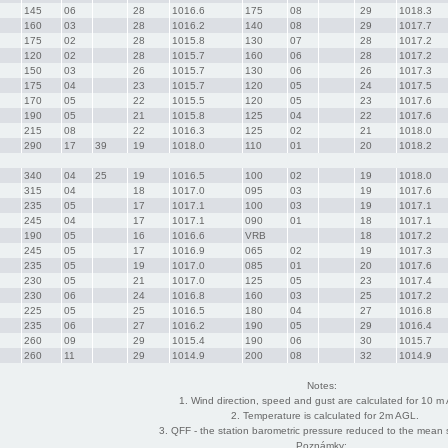
145 
06 
 28  
1016.6   
175 
08 
 29  
1018.3   
160 
03 
 28  
1016.2   
140 
08 
 29  
1017.7   
175 
02 
 28  
1015.8   
130 
07 
 28  
1017.2   
120 
02 
 28  
1015.7   
160 
06 
 28  
1017.2   
150 
03 
 26  
1015.7   
130 
06 
 26  
1017.3   
175 
04 
 23  
1015.7   
120 
05 
 24  
1017.5   
170 
05 
 22  
1015.5   
120 
05 
 23  
1017.6   
190 
05 
 21  
1015.8   
125 
04 
 22  
1017.6   
215 
08 
 22  
1016.3   
125 
02 
 21  
1018.0   
290 
17 
39  
 19  
1018.0   
110 
01 
 20  
1018.2   
340 
04 
25  
 19  
1016.5   
100 
02 
 19  
1018.0   
315 
04 
 18  
1017.0   
095 
03 
 19  
1017.6   
235 
05 
 17  
1017.1   
100 
03 
 19  
1017.1   
245 
04 
 17  
1017.1   
090 
01 
 18  
1017.1   
190 
05 
 16  
1016.6   
VRB 
 18  
1017.2   
245 
05 
 17  
1016.9   
065 
02 
 19  
1017.3   
235 
05 
 19  
1017.0   
085 
01 
 20  
1017.6   
230 
05 
 21  
1017.0   
125 
05 
 23  
1017.4   
230 
06 
 24  
1016.8   
160 
03 
 25  
1017.2   
225 
05 
 25  
1016.5   
180 
04 
 27  
1016.8   
235 
06 
 27  
1016.2   
190 
05 
 29  
1016.4   
260 
09 
 29  
1015.4   
190 
06 
 30  
1015.7   
260 
11 
 29  
1014.9   
200 
08 
 32  
1014.9   
Notes:
  1. Wind direction, speed and gust are calculated for 10 m
  2. Temperature is calculated for 2m AGL.
  3. QFF - the station barometric pressure reduced to the mean 
Poznámky: