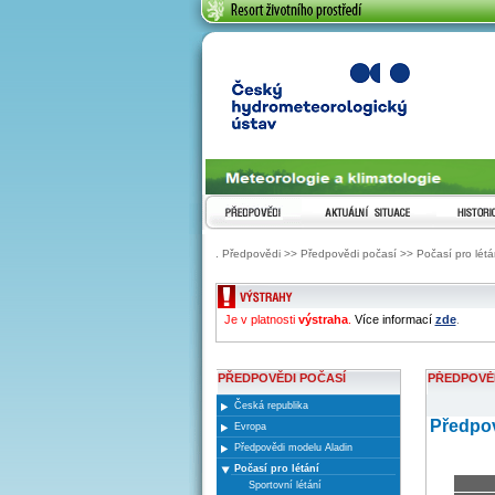
ČESKÝ HYDROMETEOROLOGICKÝ ÚST
PŘEDPOVĚDI
AKTUÁLNÍ SITUACE
HISTORI
. Předpovědi >> Předpovědi počasí >> Počasí pro létání
ZOBRAZENI VYSTRAH
Je v platnosti
výstraha
.
Více informací
zde
.
PŘEDPOVĚDI POČASÍ
PŘEDPOVĚĎ
Česká republika
Předpov
Evropa
Předpovědi modelu Aladin
Počasí pro létání
Sportovní létání