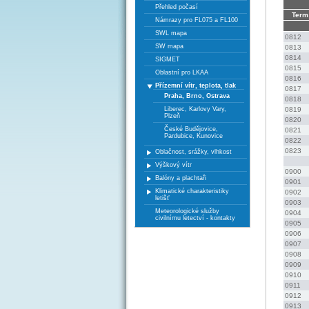
Přehled počasí
Term
Námrazy pro FL075 a FL100
SWL mapa
0812 
SW mapa
0813 
0814 
SIGMET
0815 
Oblastní pro LKAA
0816 
Přízemní vítr, teplota, tlak
0817 
Praha, Brno, Ostrava
0818 
Liberec, Karlovy Vary,
0819 
Plzeň
0820 
České Budějovice,
0821 
Pardubice, Kunovice
0822 
0823 
Oblačnost, srážky, vlhkost
Výškový vítr
0900 
Balóny a plachtaři
0901 
Klimatické charakteristiky
0902 
letišť
0903 
Meteorologické služby
0904 
civilnímu letectví - kontakty
0905 
0906 
0907 
0908 
0909 
0910 
0911 
0912 
0913 