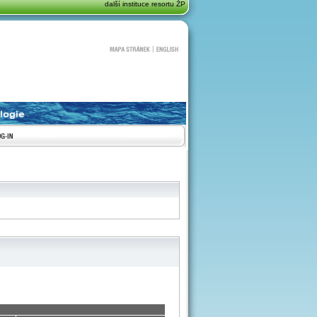
další instituce resortu ŽP
MAPA STRÁNEK
|
ENGLISH
OGIN