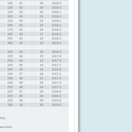
100 
02 
 26  
1019.0
135 
02 
 26  
1018.5
120 
03 
 26  
1018.1
105 
05 
 24  
1018.0
120 
05 
 22  
1018.1
150 
04 
 20  
1018.1
170 
04 
 19  
1018.2
195 
03 
 17  
1018.3
200 
03 
 16  
1018.3
260 
03 
 15  
1018.4
230 
04 
 15  
1018.3
235 
04 
 15  
1017.9
235 
04 
 15  
1017.6
235 
05 
 16  
1017.1
250 
05 
 16  
1016.8
245 
07 
 18  
1017.1
230 
08 
 21  
1017.4
230 
08 
 23  
1017.4
225 
08 
 24  
1017.2
220 
07 
 26  
1016.8
215 
08 
 28  
1016.2
235 
08 
 29  
1015.6
235 
10 
 30  
1015.0
 AGL.
sea level.